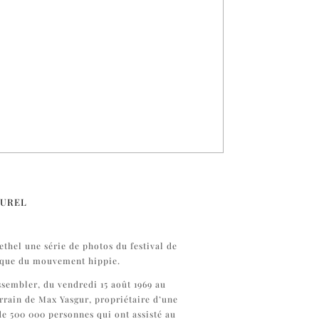
turel
ethel une série de photos du festival de
ique du mouvement hippie.
assembler, du vendredi 15 août 1969 au
errain de Max Yasgur, propriétaire d’une
de 500 000 personnes qui ont assisté au