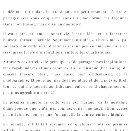
L’idée me trotte dans la tête depuis un petit moment : écrire et
partager avec vous ce qui me construit, me forme, me façonne.
Dans mon travail, mais aussi au quotidien.
Il est à présent temps donner vie à cette idée, et de lancer ce
nouveau format d’article. Sobrement intitulée « This is me », j’ai
souhaité que cette série d’articles soit un peu comme une mine de
ressources (voire d’inspirations) culturelles et artistiques.
À travers ces articles, le principe est de partager mes inspirations,
mes vagabondages et mes errances. De la musique (beaucoup), du
cinéma (encore plus), mais aussi, bien évidemment, de la
photographie. Et pourquoi pas de la peinture et de la poésie. Bref,
tout ce qui me nourrit quotidiennement, et rend chaque jour un
peu plus agréable à vivre 🙂
Le premier numéro de cette série est marqué par la nostalgie
d’une époque que je n’ai pas connue, et par une fascination, certes
peu originale, pour ce que l’on appelle la
contre-culture hippie
.
En somme, s’il fallait résumer en quelques mots ce premier
article, à consonnance très américaine je le conçois, je dirais :