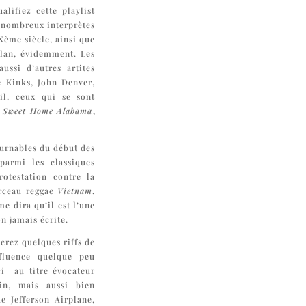
alifiez cette playlist
e nombreux interprètes
Xème siècle, ainsi que
lan, évidemment. Les
ussi d’autres artites
e Kinks, John Denver,
il, ceux qui se sont
c
Sweet Home Alabama
,
tournables du début des
parmi les classiques
otestation contre la
orceau reggae
Vietnam
,
e dira qu’il est l’une
n jamais écrite.
verez quelques riffs de
fluence quelque peu
ci au titre évocateur
in, mais aussi bien
e Jefferson Airplane,