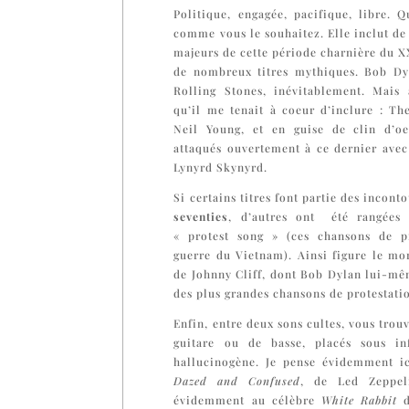
Politique, engagée, pacifique, libre. Qu
comme vous le souhaitez. Elle inclut d
majeurs de cette période charnière du X
de nombreux titres mythiques. Bob Dy
Rolling Stones, inévitablement. Mais a
qu’il me tenait à coeur d’inclure : Th
Neil Young, et en guise de clin d’oe
attaqués ouvertement à ce dernier ave
Lynyrd Skynyrd.
Si certains titres font partie des incon
seventies
, d’autres ont été rangées 
« protest song » (ces chansons de pr
guerre du Vietnam). Ainsi figure le m
de Johnny Cliff, dont Bob Dylan lui-mêm
des plus grandes chansons de protestatio
Enfin, entre deux sons cultes, vous trou
guitare ou de basse, placés sous in
hallucinogène. Je pense évidemment i
Dazed and Confused
, de Led Zeppel
évidemment au célèbre
White Rabbit
d