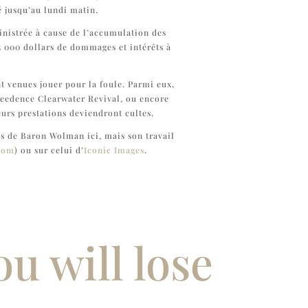
é jusqu’au lundi matin.
inistrée à cause de l’accumulation des
5 000 dollars de dommages et intérêts à
.
nt venues jouer pour la foule. Parmi eux,
Creedence Clearwater Revival, ou encore
eurs prestations deviendront cultes.
s de Baron Wolman ici, mais son travail
com
) ou sur celui d’
Iconic Images
.
u will lose