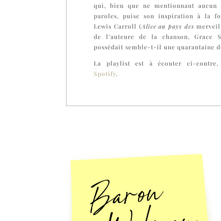
qui, bien que ne mentionnant aucun 
paroles, puise son inspiration à la 
Lewis Carroll (
Alice au pays des
merveill
de l’auteure de la chanson, Grace S
possédait semble-t-il une quarantaine d
La playlist est à écouter ci-contre
Spotify
.