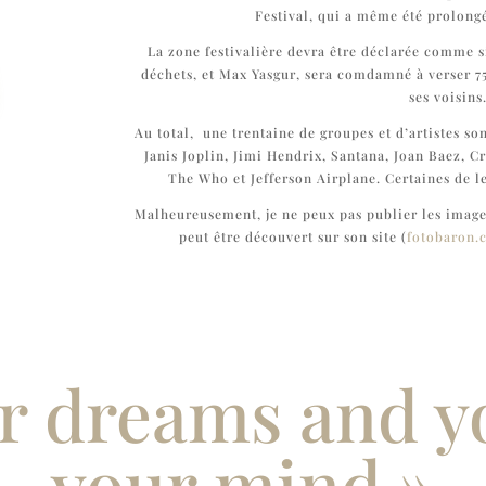
Festival, qui a même été prolong
La zone festivalière devra être déclarée comme s
déchets, et Max Yasgur, sera comdamné à verser 7
ses voisins
Au total, une trentaine de groupes et d’artistes so
Janis Joplin, Jimi Hendrix, Santana, Joan Baez, 
The Who et Jefferson Airplane. Certaines de l
Malheureusement, je ne peux pas publier les image
peut être découvert sur son site (
fotobaron.
r dreams and yo
your mind »