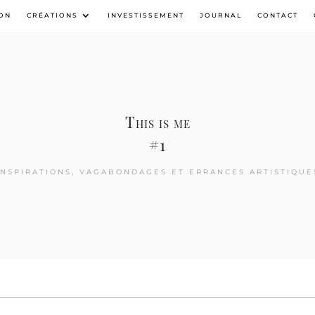
ON
CRÉATIONS
INVESTISSEMENT
JOURNAL
CONTACT
This is me
#1
INSPIRATIONS, VAGABONDAGES ET ERRANCES ARTISTIQUE