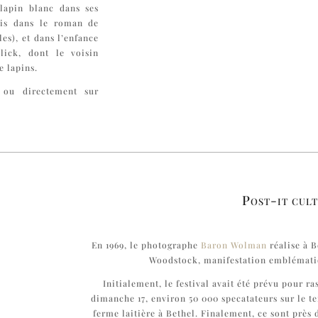
lapin blanc dans ses
fois dans le roman de
es), et dans l’enfance
lick, dont le voisin
e lapins.
, ou directement sur
Post-it cul
En 1969, le photographe
Baron Wolman
réalise à B
Woodstock, manifestation emblémat
Initialement, le festival avait été prévu pour r
dimanche 17, environ 50 000 specatateurs sur le t
ferme laitière à Bethel. Finalement, ce sont près 