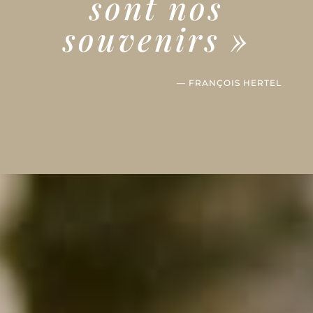
sont nos
souvenirs »
— FRANÇOIS HERTEL