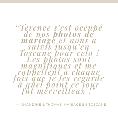
“Terence s’est occupé
de nos
photos de
mariage
et nous a
suivis jusqu’en
Toscane pour cela !
Les photos sont
magnifiques et me
rappellent à chaque
fois que je les regarde
à quel point ce jour
fut merveilleux !”
— AMANDINE & THOMAS, MARIAGE EN TOSCANE